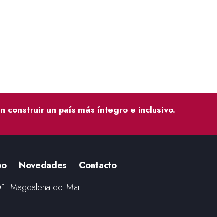
construir un país más íntegro e inclusivo.
po
Novedades
Contacto
01. Magdalena del Mar